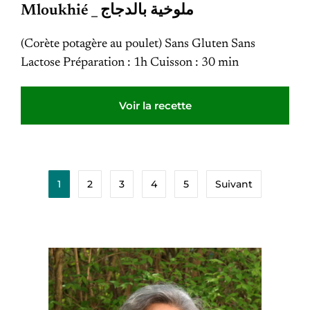
Mloukhié _ ملوخية بالدجاج
(Corète potagère au poulet) Sans Gluten Sans
Lactose Préparation : 1h Cuisson : 30 min
Voir la recette
1
2
3
4
5
Suivant