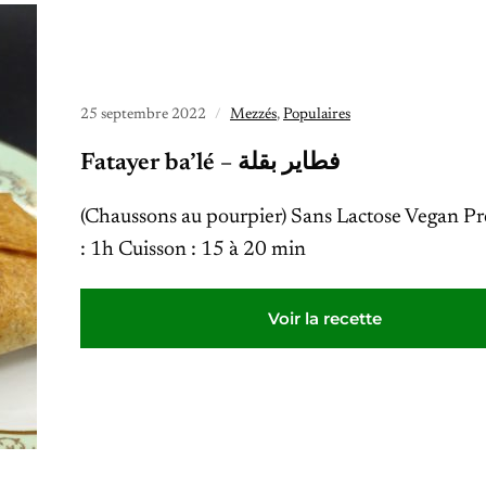
25 septembre 2022
Mezzés
,
Populaires
Fatayer ba’lé – فطاير بقلة
(Chaussons au pourpier) Sans Lactose Vegan P
: 1h Cuisson : 15 à 20 min
Voir la recette