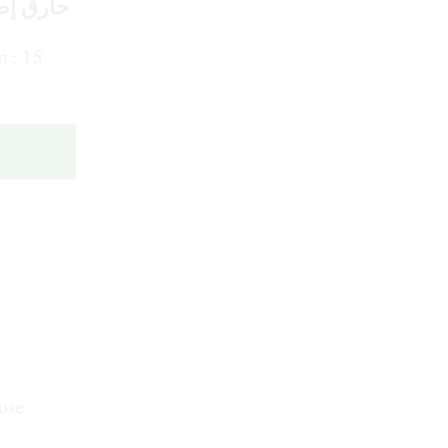
n : 15
ose