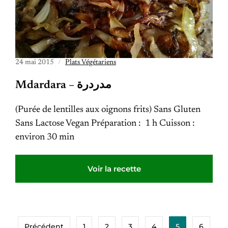
24 mai 2015
Plats Végétariens
Mdardara – مدردرة
(Purée de lentilles aux oignons frits) Sans Gluten
Sans Lactose Vegan Préparation : 1 h Cuisson :
environ 30 min
Voir la recette
Précédent
1
2
3
4
5
6