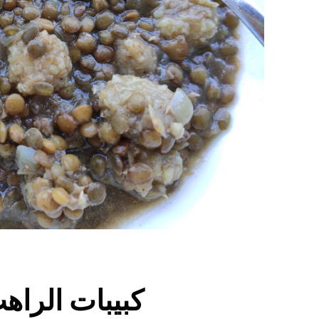
ybet al raheb – كبيبات الراهب