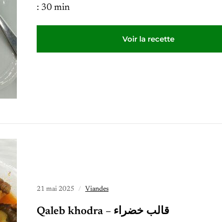
: 30 min
Voir la recette
21 mai 2025
Viandes
Qaleb khodra – قالب خضراء