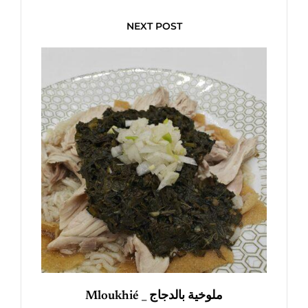
NEXT POST
Mloukhié _ ملوخية بالدجاج