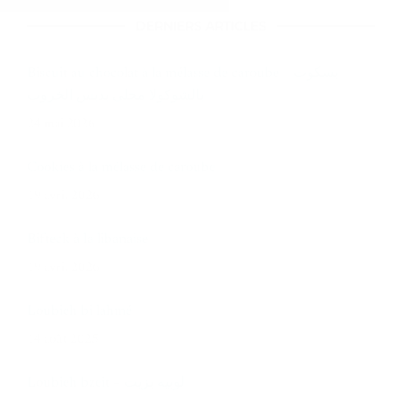
Biscuit au chocolat à la mélasse de caroube – بسكوت
بالشوكولا محلى بدبس الخروب
24 mai 2026
Cookies à la mélasse de caroube
19 avril 2026
Bifteck à la libanaise
19 avril 2026
Loubieh bi lahmé
14 août 2025
Loubieh bzeit – لوبيه بزيت
16 juin 2025