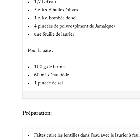
1,7 L d’eau
5 c. à s. d’huile d’olives
1 c. à c. bombée de sel
4 pincées de poivre (piment de Jamaique)
une feuille de laurier
Pour la pâte :
100 g. de farine
60 mL d’eau tiède
1 pincée de sel
Préparation:
Faites cuire les lentilles dans l’eau avec le laurier à 