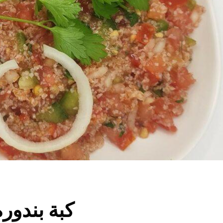
bbet banadoura -كبة بندورة