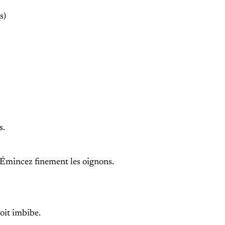
s)
s.
. Émincez finement les oignons.
oit imbibe.