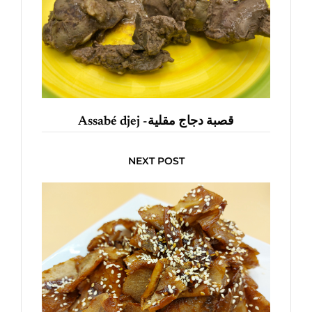
Assabé djej -قصبة دجاج مقلية
NEXT POST