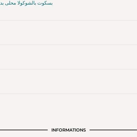
 mélasse de caroube – بسكوت بالشوكولا محلى بدبس الخروب
INFORMATIONS