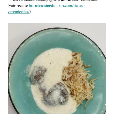
(voir recette
http://cuisineduliban.com/riz-aux-
veremicelles/
)